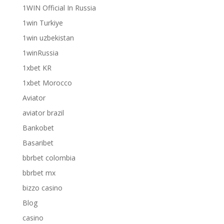
1WIN Official In Russia
1win Turkiye
1win uzbekistan
1winRussia
1xbet KR
1xbet Morocco
Aviator
aviator brazil
Bankobet
Basaribet
bbrbet colombia
bbrbet mx
bizzo casino
Blog
casino