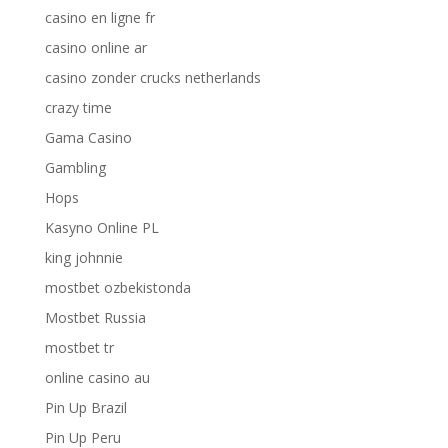
casino en ligne fr
casino online ar
casino zonder crucks netherlands
crazy time
Gama Casino
Gambling
Hops
Kasyno Online PL
king johnnie
mostbet ozbekistonda
Mostbet Russia
mostbet tr
online casino au
Pin Up Brazil
Pin Up Peru