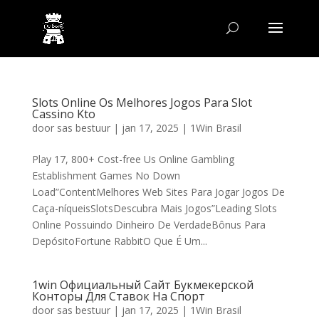
Slots Online Os Melhores Jogos Para Slot
Cassino Kto
door
sas bestuur
|
jan 17, 2025
|
1Win Brasil
Play 17, 800+ Cost-free Us Online Gambling
Establishment Games No Down
Load”ContentMelhores Web Sites Para Jogar Jogos De
Caça-níqueisSlotsDescubra Mais Jogos”Leading Slots
Online Possuindo Dinheiro De VerdadeBônus Para
DepósitoFortune RabbitO Que É Um...
1win Официальный Сайт Букмекерской
Конторы Для Ставок На Спорт
door
sas bestuur
|
jan 17, 2025
|
1Win Brasil