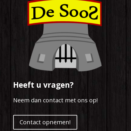
Heeft u vragen?
Neem dan contact met ons op!
Contact opnemen!