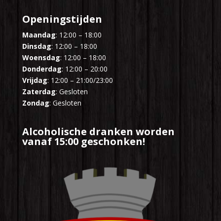
Openingstijden
Maandag
: 12:00 – 18:00
Dinsdag
: 12:00 – 18:00
Woensdag
: 12:00 – 18:00
Donderdag
: 12:00 – 20:00
Vrijdag
: 12:00 – 21:00/23:00
Zaterdag
: Gesloten
Zondag
: Gesloten
Alcoholische dranken worden
vanaf 15:00 geschonken!