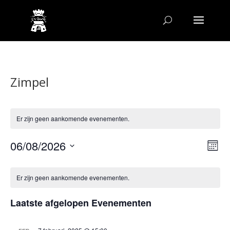
Zimpel
Er zijn geen aankomende evenementen.
Wee
Ev
06/08/2026
Maand
we
navi
Selecteer
nav
Kalender
een
van
Er zijn geen aankomende evenementen.
datum.
Evenementen
Laatste afgelopen Evenementen