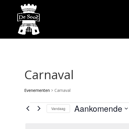
Carnaval
Evenementen
Carnaval
Evenementen
Aankomende
Vandaag
Selecteer
een