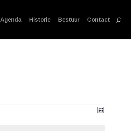
Agenda
Historie
Bestuur
Contact
Weergave
Evenemen
weergave
Lijst
navigatie
navigatie