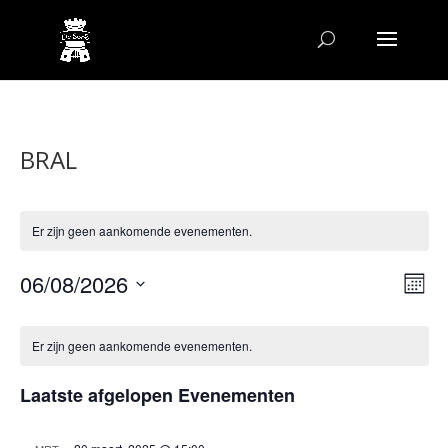
BRAL
Er zijn geen aankomende evenementen.
Wee
Ev
06/08/2026
Maand
we
navi
Selecteer
nav
Kalender
een
van
Er zijn geen aankomende evenementen.
datum.
Evenementen
Laatste afgelopen Evenementen