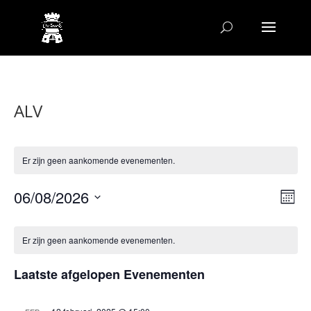
ALV
Er zijn geen aankomende evenementen.
Wee
Ev
06/08/2026
Maand
we
navi
Selecteer
nav
Kalender
een
van
Er zijn geen aankomende evenementen.
datum.
Evenementen
Laatste afgelopen Evenementen