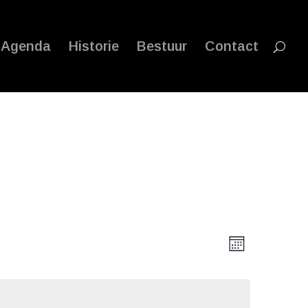
Agenda
Historie
Bestuur
Contact
Weergave
Evenemen
weergave
Maand
navigatie
navigatie