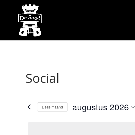
Social
augustus 2026
Deze maand
Selecteer
een
datum.