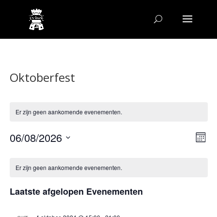
Oktoberfest
Er zijn geen aankomende evenementen.
Wee
Ev
06/08/2026
Maand
we
navi
Selecteer
nav
Kalender
een
van
Er zijn geen aankomende evenementen.
datum.
Evenementen
Laatste afgelopen Evenementen