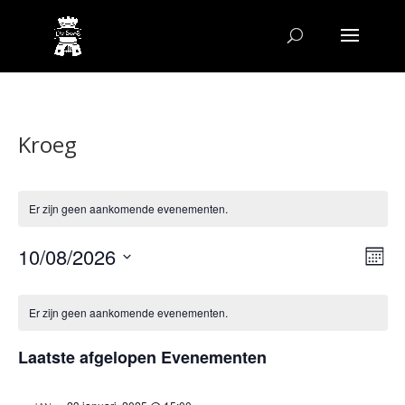
Kroeg
Er zijn geen aankomende evenementen.
Wee
Ev
10/08/2026
Maand
we
navi
Selecteer
nav
Kalender
een
van
Er zijn geen aankomende evenementen.
datum.
Evenementen
Laatste afgelopen Evenementen