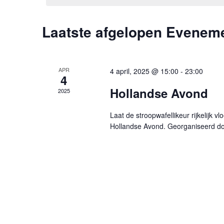
Kalender
Laatste afgelopen Evenem
van
Evenementen
APR
4 april, 2025 @ 15:00
-
23:00
4
Hollandse Avond
2025
Laat de stroopwafellikeur rijkelijk 
Hollandse Avond. Georganiseerd do