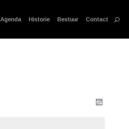
Agenda
Historie
Bestuur
Contact
Weergave
Evenemen
weergave
Maand
navigatie
navigatie